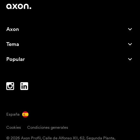
Axon
Atención al cliente
Tema
Nosotros
Novedades
Careers
Popular
Más vendidos
Bolígrafos
Sostenibilidad
Marcas
Bolsas de tela
Inspiración
Cuadernos
A-Z
Bolsas para portátil
Caramelos
España
Imanes
Cookies
Condiciones generales
Tazas
© 2026 Axon Profil, Calle de Alfonso XII, 62, Segunda Planta,