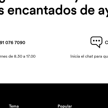
 encantados de a
91 076 7090
C
rnes de 8.30 a 17.00
Inicia el chat para 
Tema
Popular