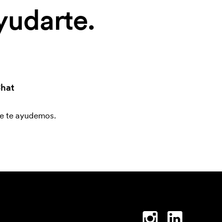
yudarte.
hat
que te ayudemos.