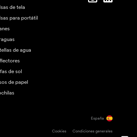
lsas de tela
lsas para portátil
anes
raguas
tellas de agua
flectores
fas de sol
sos de papel
chilas
España
Cookies
Condiciones generales