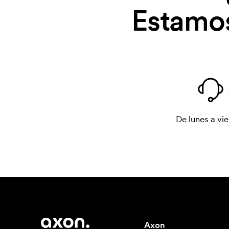
Estamos
De lunes a vie
Axon