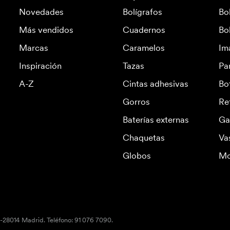
Novedades
Bolígrafos
Bo
Más vendidos
Cuadernos
Bo
Marcas
Caramelos
Im
Inspiración
Tazas
Pa
A-Z
Cintas adhesivas
Bo
Gorros
Re
Baterías externas
Ga
Chaquetas
Va
Globos
Mo
S-28014 Madrid. Teléfono: 91 076 7090.