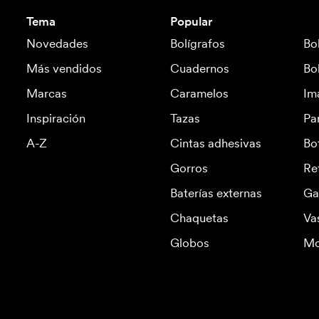
Tema
Popular
Novedades
Bolígrafos
Bo
Más vendidos
Cuadernos
Bo
Marcas
Caramelos
Im
Inspiración
Tazas
Pa
A-Z
Cintas adhesivas
Bo
Gorros
Re
Baterías externas
Ga
Chaquetas
Va
Globos
Mo