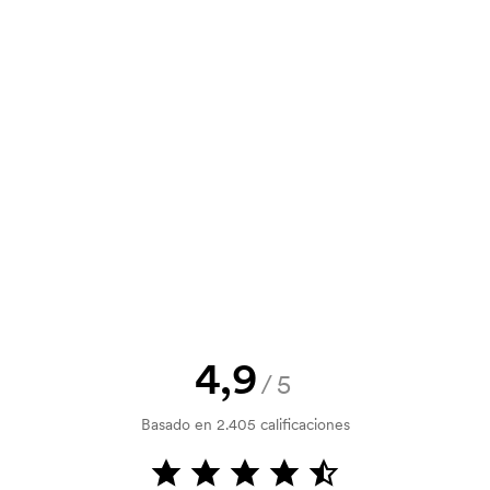
n. También puedes enviar tu pedido
y un presupuesto antes de que tu
? Envíanos tu logotipo y tendrás el
la verificación del crédito. La
acepta el pago con tarjeta.
4,9
/5
Basado en 2.405 calificaciones