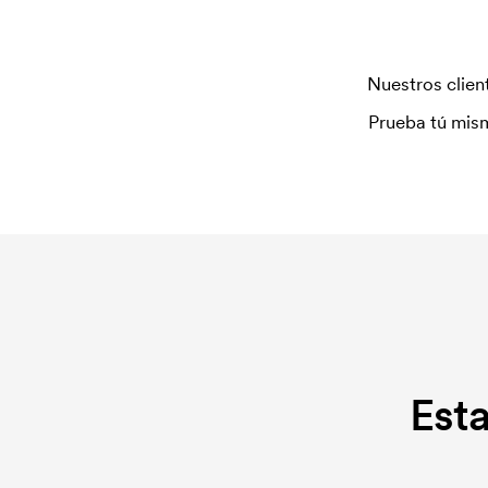
Nuestros client
Prueba tú mism
Est