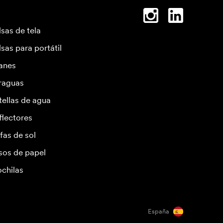
lsas de tela
lsas para portátil
anes
raguas
tellas de agua
flectores
fas de sol
sos de papel
chilas
España