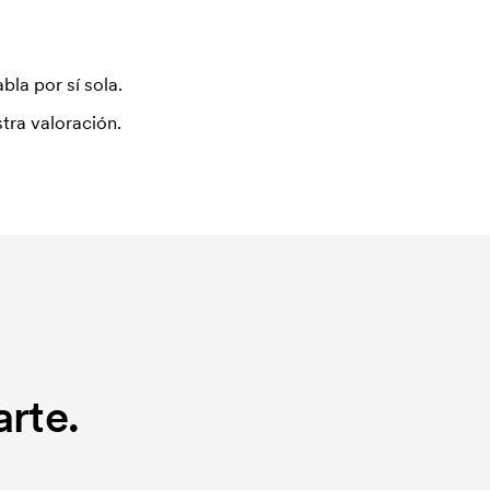
bla por sí sola.
tra valoración.
rte.