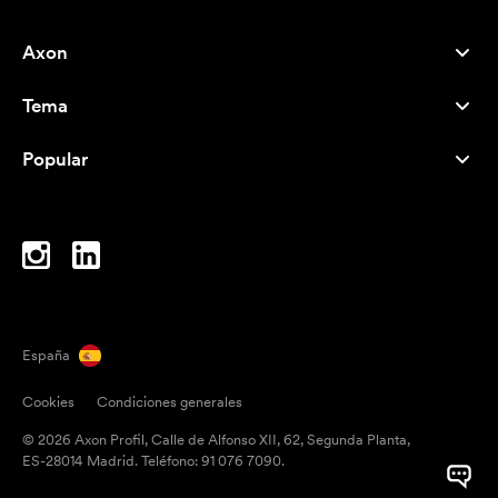
Axon
Atención al cliente
Tema
Nosotros
Novedades
Careers
Popular
Más vendidos
Bolígrafos
Sostenibilidad
Marcas
Bolsas de tela
Inspiración
Cuadernos
A-Z
Bolsas para portátil
Caramelos
España
Imanes
Cookies
Condiciones generales
Tazas
© 2026 Axon Profil, Calle de Alfonso XII, 62, Segunda Planta,
Paraguas
ES-28014 Madrid. Teléfono: 91 076 7090.
Cintas adhesivas