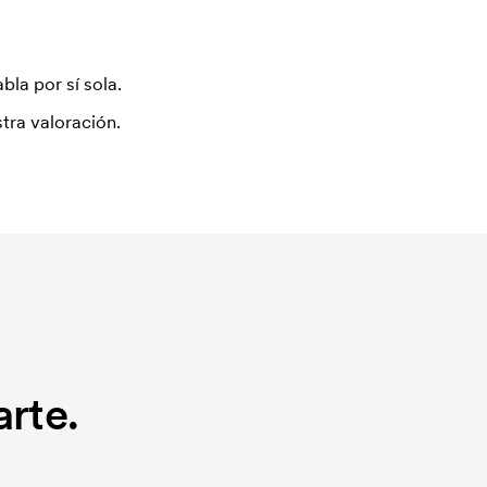
bla por sí sola.
tra valoración.
rte.