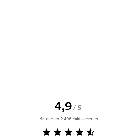
n. También puedes enviar tu pedido
y un presupuesto antes de que tu
? Envíanos tu logotipo y tendrás el
la verificación del crédito. La
acepta el pago con tarjeta.
4,9
/5
al. Ese coste inicial es una tarifa
Basado en 2.405 calificaciones
. El coste inicial no se elimina al