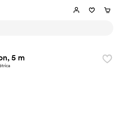
on, 5 m
étrica