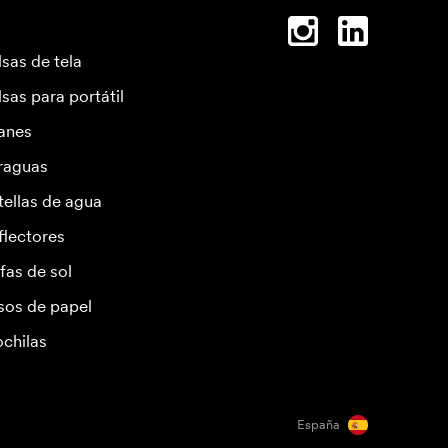
lsas de tela
lsas para portátil
anes
raguas
tellas de agua
flectores
fas de sol
sos de papel
chilas
España