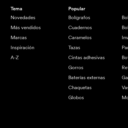
Tema
Popular
Novedades
Bolígrafos
Bo
Más vendidos
Cuadernos
Bo
Marcas
Caramelos
Im
Inspiración
Tazas
Pa
A-Z
Cintas adhesivas
Bo
Gorros
Re
Baterías externas
Ga
Chaquetas
Va
Globos
Mo