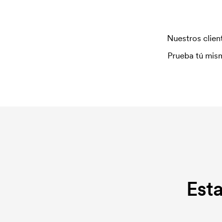
Nuestros client
Prueba tú mism
Est