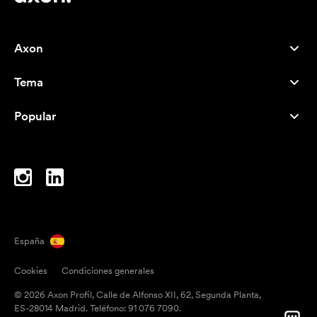
Axon
Atención al cliente
Tema
Nosotros
Novedades
Careers
Popular
Más vendidos
Bolígrafos
Sostenibilidad
Marcas
Bolsas de tela
Inspiración
Cuadernos
A-Z
Bolsas para portátil
Caramelos
España
Imanes
Cookies
Condiciones generales
Tazas
© 2026 Axon Profil, Calle de Alfonso XII, 62, Segunda Planta,
Paraguas
ES-28014 Madrid. Teléfono: 91 076 7090.