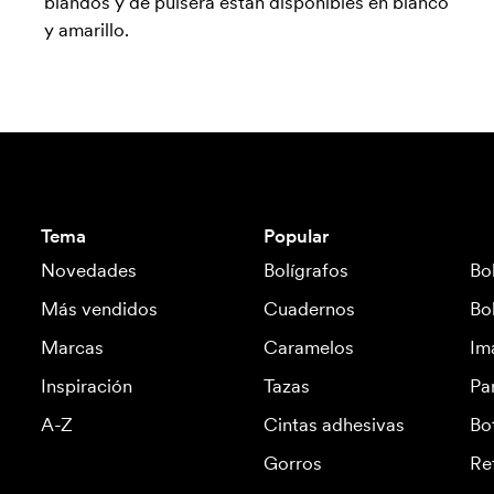
blandos y de pulsera están disponibles en blanco
y amarillo.
Tema
Popular
Novedades
Bolígrafos
Bo
Más vendidos
Cuadernos
Bo
Marcas
Caramelos
Im
Inspiración
Tazas
Pa
A-Z
Cintas adhesivas
Bo
Gorros
Re