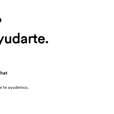
?
yudarte.
hat
que te ayudemos.