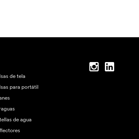
lsas de tela
lsas para portátil
anes
raguas
tellas de agua
flectores