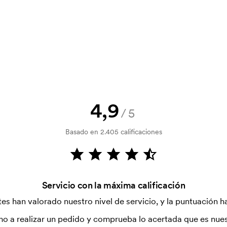
la verificación del crédito. La
acepta el pago con tarjeta.
4,9
/5
tilizada para imprimir. Se debe
Basado en 2.405 calificaciones
r que se va a imprimir. El coste de la
dido.
Servicio con la máxima calificación
es han valorado nuestro nivel de servicio, y la puntuación ha
o a realizar un pedido y comprueba lo acertada que es nues