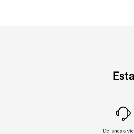
Est
De lunes a vie