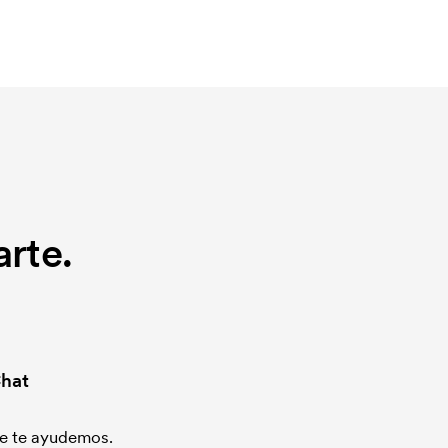
rte.
hat
que te ayudemos.