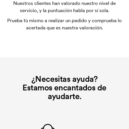
La plantilla de impresión es un tipo de plantilla
Nuestros clientes han valorado nuestro nivel de
utilizada para imprimir. Se debe producir una
servicio, y la puntuación habla por sí sola.
plantilla de impresión para cada color que se va a
Prueba tú mismo a realizar un pedido y comprueba lo
imprimir. El coste de la plantilla de impresión se
acertada que es nuestra valoración.
elimina si se repite el pedido.
¿Necesitas ayuda?
Estamos encantados de
ayudarte.