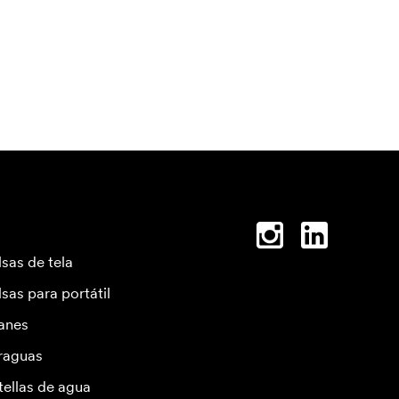
lsas de tela
lsas para portátil
anes
raguas
tellas de agua