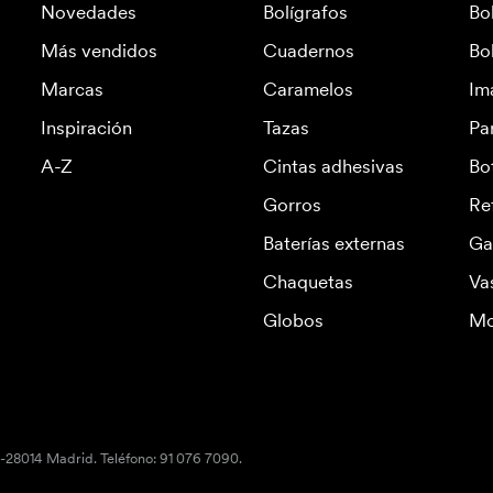
Novedades
Bolígrafos
Bo
Más vendidos
Cuadernos
Bo
Marcas
Caramelos
Im
Inspiración
Tazas
Pa
A-Z
Cintas adhesivas
Bo
Gorros
Re
Baterías externas
Ga
Chaquetas
Va
Globos
Mo
S-28014 Madrid. Teléfono: 91 076 7090.