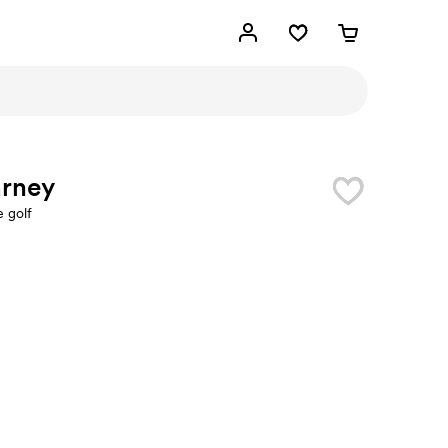
arney
e golf