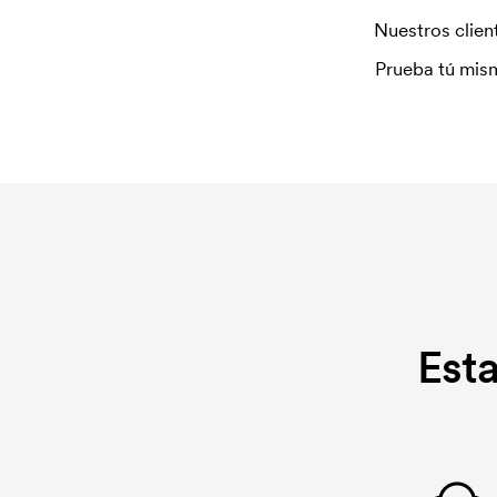
Nuestros client
Prueba tú mism
Est