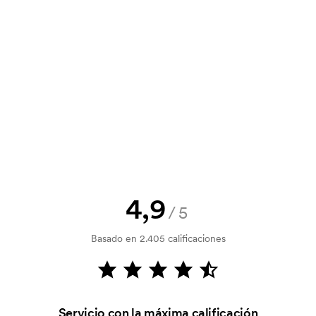
y un presupuesto antes de que tu
? Envíanos tu logotipo y tendrás el
la verificación del crédito. La
acepta el pago con tarjeta.
4,9
/5
al. Ese coste inicial es una tarifa
Basado en 2.405 calificaciones
. El coste inicial no se elimina al
Servicio con la máxima calificación