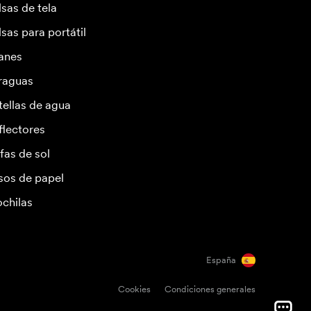
lsas de tela
lsas para portátil
anes
raguas
tellas de agua
flectores
fas de sol
sos de papel
chilas
España
Cookies
Condiciones generales