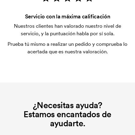
tarjeta.
¿Qué es una plantilla de impresión?
Servicio con la máxima calificación
La plantilla de impresión es un tipo de plantilla
Nuestros clientes han valorado nuestro nivel de
utilizada para imprimir. Se debe producir una
servicio, y la puntuación habla por sí sola.
plantilla de impresión para cada color que se va a
Prueba tú mismo a realizar un pedido y comprueba lo
imprimir. El coste de la plantilla de impresión se
acertada que es nuestra valoración.
elimina si se repite el pedido.
¿Necesitas ayuda?
Estamos encantados de
ayudarte.