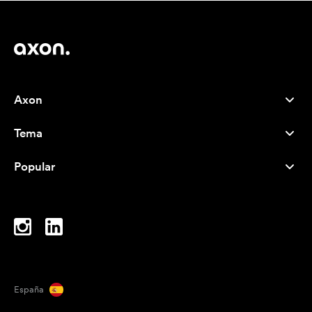
Axon
Atención al cliente
Tema
Nosotros
Novedades
Careers
Popular
Más vendidos
Bolígrafos
Sostenibilidad
Marcas
Bolsas de tela
Inspiración
Cuadernos
A-Z
Bolsas para portátil
Caramelos
España
Imanes