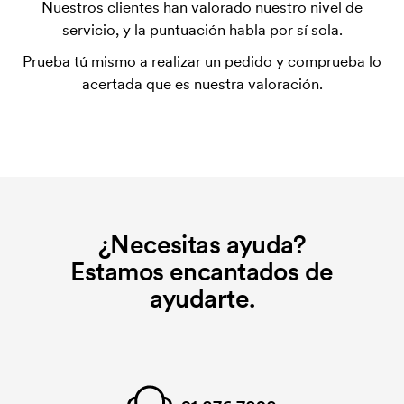
Nuestros clientes han valorado nuestro nivel de
inicial. Ese coste inicial es una tarifa que se aplica
servicio, y la puntuación habla por sí sola.
para la puesta en marcha del marcaje. El coste
Prueba tú mismo a realizar un pedido y comprueba lo
inicial no se elimina al repetir un pedido.
acertada que es nuestra valoración.
¿Necesitas ayuda?
Estamos encantados de
ayudarte.