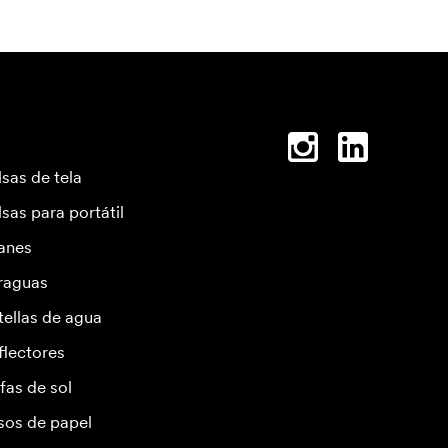
lsas de tela
lsas para portátil
anes
raguas
tellas de agua
flectores
fas de sol
sos de papel