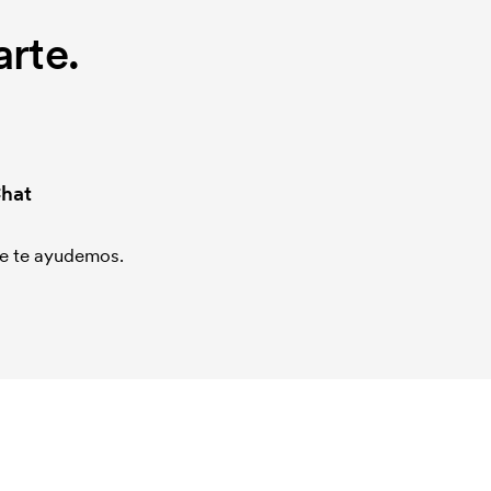
rte.
hat
que te ayudemos.