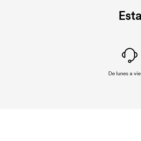
Est
De lunes a vie