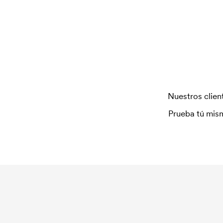
repetir un pedido.
Nuestros client
Prueba tú mism