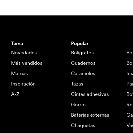
Tema
Popular
Novedades
Bolígrafos
Bo
Más vendidos
Cuadernos
Bo
Marcas
Caramelos
Im
Inspiración
Tazas
Pa
A-Z
Cintas adhesivas
Bo
Gorros
Re
Baterías externas
Ga
Chaquetas
Va