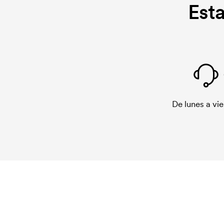
Est
De lunes a vie