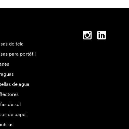
lsas de tela
lsas para portátil
anes
raguas
tellas de agua
flectores
fas de sol
sos de papel
chilas