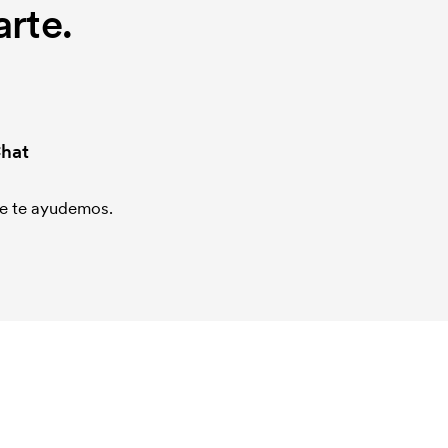
rte.
hat
que te ayudemos.