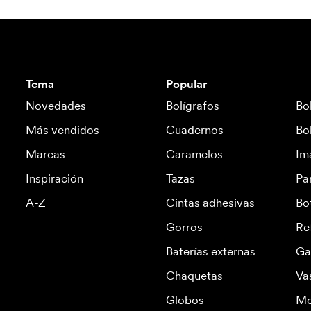
Tema
Popular
Novedades
Bolígrafos
Bo
Más vendidos
Cuadernos
Bo
Marcas
Caramelos
Im
Inspiración
Tazas
Pa
A-Z
Cintas adhesivas
Bo
Gorros
Re
Baterías externas
Ga
Chaquetas
Va
Globos
Mo