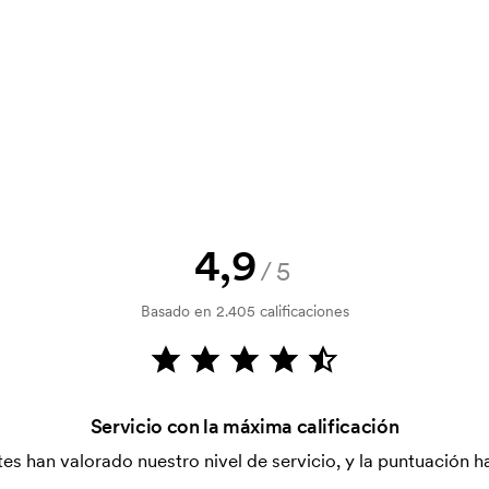
? Envíanos tu logotipo y tendrás el
la verificación del crédito. La
acepta el pago con tarjeta.
4,9
/5
tilizada para imprimir. Se debe
Basado en 2.405 calificaciones
r que se va a imprimir. El coste de la
dido.
Servicio con la máxima calificación
es han valorado nuestro nivel de servicio, y la puntuación ha