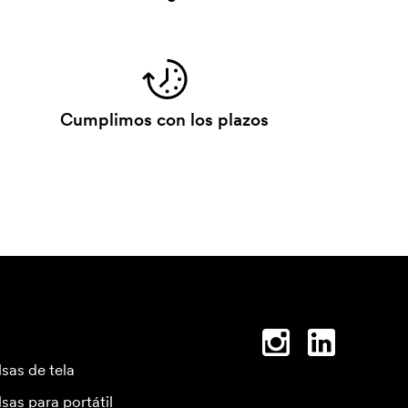
Cumplimos con los plazos
lsas de tela
lsas para portátil