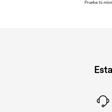
Prueba tú mism
Est