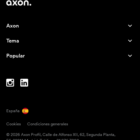
Axon
Atención al cliente
Tema
Nosotros
Novedades
Careers
Popular
Más vendidos
Bolígrafos
Sostenibilidad
Marcas
Bolsas de tela
Inspiración
Cuadernos
A-Z
Bolsas para portátil
Caramelos
España
Imanes
Cookies
Condiciones generales
Tazas
© 2026 Axon Profil, Calle de Alfonso XII, 62, Segunda Planta,
Paraguas