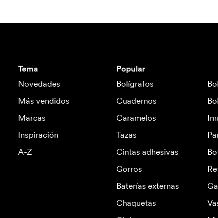
Tema
Popular
Novedades
Bolígrafos
Bo
Más vendidos
Cuadernos
Bo
Marcas
Caramelos
Im
Inspiración
Tazas
Pa
A-Z
Cintas adhesivas
Bo
Gorros
Re
Baterías externas
Ga
Chaquetas
Va