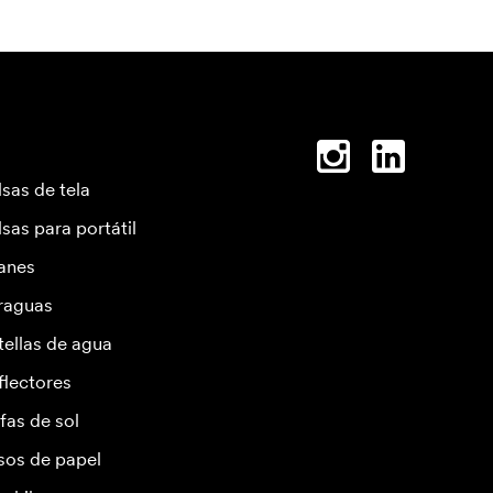
lsas de tela
lsas para portátil
anes
raguas
tellas de agua
flectores
fas de sol
sos de papel