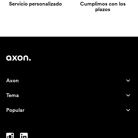
Servicio personalizado
Cumplimos con los
plazos
Axon
Atención al cliente
Tema
Nosotros
Novedades
Careers
Popular
Más vendidos
Bolígrafos
Sostenibilidad
Marcas
Bolsas de tela
Inspiración