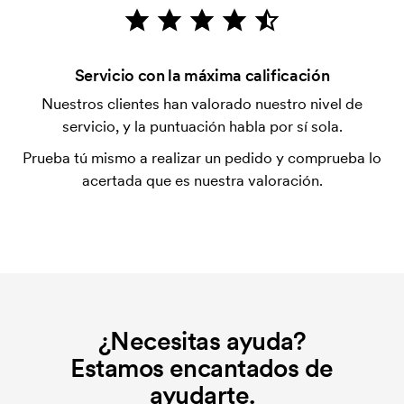
después de la entrega. Se acepta el pago con
tarjeta.
¿Qué es una plantilla de impresión?
Servicio con la máxima calificación
La plantilla de impresión es un tipo de plantilla
Nuestros clientes han valorado nuestro nivel de
utilizada para imprimir. Se debe producir una
servicio, y la puntuación habla por sí sola.
plantilla de impresión para cada color que se va a
Prueba tú mismo a realizar un pedido y comprueba lo
imprimir. El coste de la plantilla de impresión se
acertada que es nuestra valoración.
elimina si se repite el pedido.
¿Necesitas ayuda?
Estamos encantados de
ayudarte.