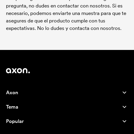
pregunta, no dudes en contactar con nosotros. Si es
necesario, podemos enviarte una muestra para que te
asegures de que el producto cumple con tus
expectativas. No lo dudes y contacta con nosotros.
Axon
Atención al cliente
Tema
Nosotros
Novedades
Careers
Popular
Más vendidos
Bolígrafos
Sostenibilidad