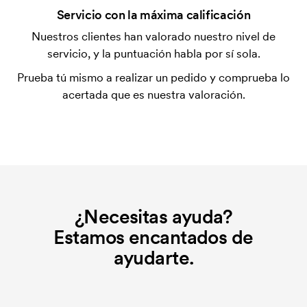
¿Qué es una plantilla de impresión?
Servicio con la máxima calificación
La plantilla de impresión es un tipo de plantilla
Nuestros clientes han valorado nuestro nivel de
utilizada para imprimir. Se debe producir una
servicio, y la puntuación habla por sí sola.
plantilla de impresión para cada color que se va a
Prueba tú mismo a realizar un pedido y comprueba lo
imprimir. El coste de la plantilla de impresión se
acertada que es nuestra valoración.
elimina si se repite el pedido.
¿Necesitas ayuda?
Estamos encantados de
ayudarte.