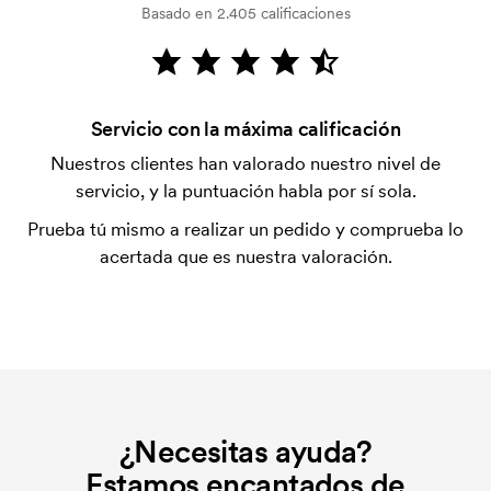
Basado en 2.405 calificaciones
¿Qué es el coste inicial?
Algunos productos tienen un coste de marcaje
inicial. Ese coste inicial es una tarifa que se aplica
para la puesta en marcha del marcaje. El coste
Servicio con la máxima calificación
inicial no se elimina al repetir un pedido.
Nuestros clientes han valorado nuestro nivel de
servicio, y la puntuación habla por sí sola.
Prueba tú mismo a realizar un pedido y comprueba lo
acertada que es nuestra valoración.
¿Necesitas ayuda?
Estamos encantados de