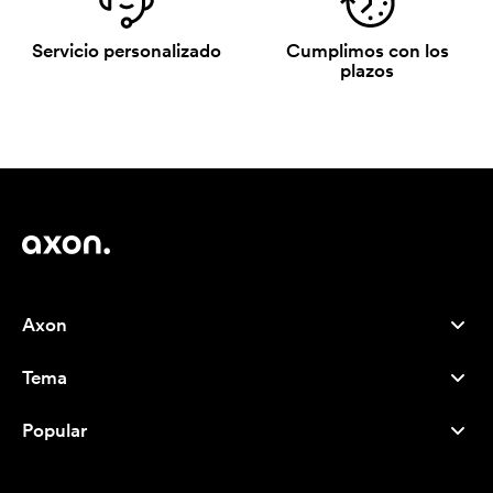
Servicio personalizado
Cumplimos con los
plazos
Axon
Atención al cliente
Tema
Nosotros
Novedades
Careers
Popular
Más vendidos
Bolígrafos
Sostenibilidad
Marcas
Bolsas de tela