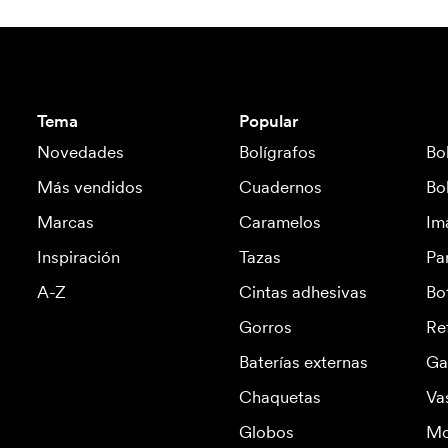
Tema
Popular
Novedades
Bolígrafos
Bo
Más vendidos
Cuadernos
Bo
Marcas
Caramelos
Im
Inspiración
Tazas
Pa
A-Z
Cintas adhesivas
Bo
Gorros
Re
Baterías externas
Ga
Chaquetas
Va
Globos
Mo