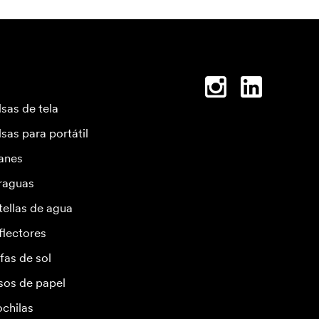
lsas de tela
lsas para portátil
anes
raguas
tellas de agua
flectores
fas de sol
sos de papel
chilas