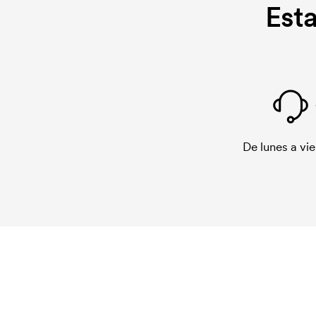
Est
De lunes a vie