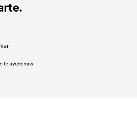
rte.
hat
que te ayudemos.