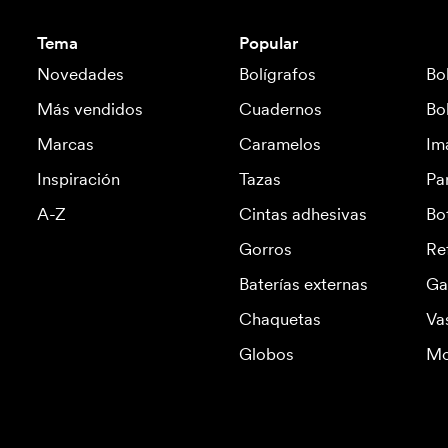
Tema
Popular
Novedades
Bolígrafos
Bo
Más vendidos
Cuadernos
Bo
Marcas
Caramelos
Im
Inspiración
Tazas
Pa
A-Z
Cintas adhesivas
Bo
Gorros
Re
Baterías externas
Ga
Chaquetas
Va
Globos
Mo