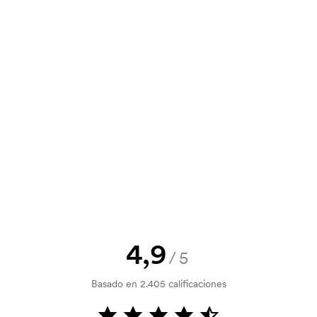
y un presupuesto antes de que tu
? Envíanos tu logotipo y tendrás el
la verificación del crédito. La
acepta el pago con tarjeta.
tilizada para imprimir. Se debe
r que se va a imprimir. El coste de la
4,9
dido.
/5
Basado en 2.405 calificaciones