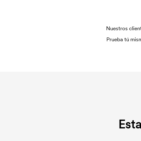
Nuestros client
Prueba tú mism
Est