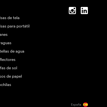
lsas de tela
lsas para portátil
anes
raguas
tellas de agua
flectores
fas de sol
sos de papel
chilas
España