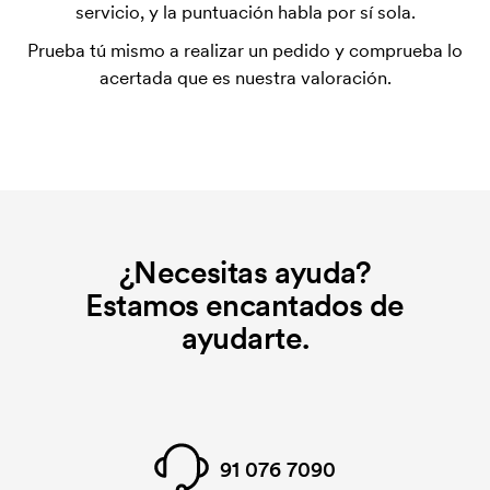
utilizada para imprimir. Se debe producir una
servicio, y la puntuación habla por sí sola.
plantilla de impresión para cada color que se va a
Prueba tú mismo a realizar un pedido y comprueba lo
imprimir. El coste de la plantilla de impresión se
acertada que es nuestra valoración.
elimina si se repite el pedido.
¿Necesitas ayuda?
Estamos encantados de
ayudarte.
91 076 7090