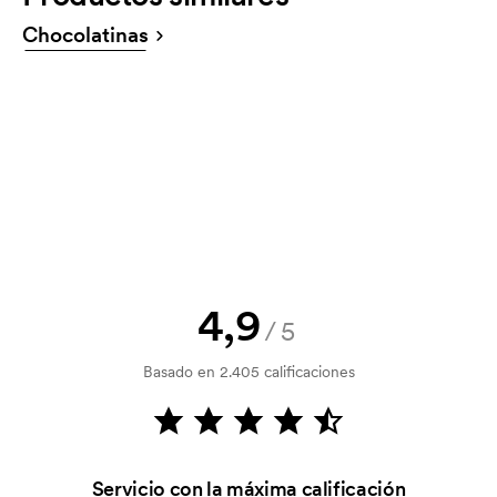
¡Por supuesto! Siempre debes aceptar un boceto y
Chocolatinas
un presupuesto antes de que tu pedido sea
vinculante. ¿Quieres ver un boceto ya? Envíanos tu
logotipo y tendrás el boceto en una hora.
¿Puedo ver una muestra?
¡Claro! Os lo gestionamos.
¿Cómo puedo pagar?
El pago se realiza con factura 30 días después de la
verificación del crédito. La facturación se realiza
después de la entrega. Se acepta el pago con
4,9
/5
tarjeta.
Basado en 2.405 calificaciones
¿Qué es el coste inicial?
Algunos productos tienen un coste de marcaje
inicial. Ese coste inicial es una tarifa que se aplica
para la puesta en marcha del marcaje. El coste
Servicio con la máxima calificación
inicial no se elimina al repetir un pedido.