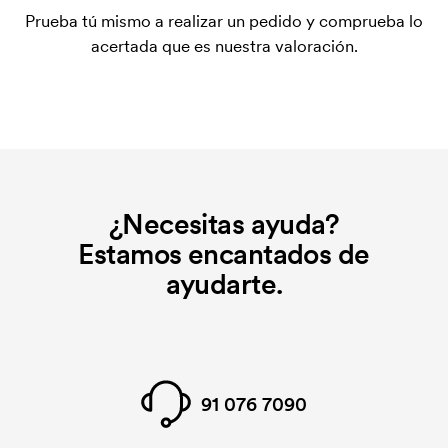
para la puesta en marcha del marcaje. El coste
Prueba tú mismo a realizar un pedido y comprueba lo
inicial no se elimina al repetir un pedido.
acertada que es nuestra valoración.
¿Necesitas ayuda?
Estamos encantados de
ayudarte.
91 076 7090