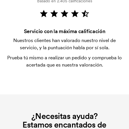
Basado en 2.405 calificaciones
verificación del crédito. La facturación se realiza
después de la entrega. Se acepta el pago con
tarjeta.
¿Qué es una plantilla de impresión?
Servicio con la máxima calificación
La plantilla de impresión es un tipo de plantilla
Nuestros clientes han valorado nuestro nivel de
utilizada para imprimir. Se debe producir una
servicio, y la puntuación habla por sí sola.
plantilla de impresión para cada color que se va a
Prueba tú mismo a realizar un pedido y comprueba lo
imprimir. El coste de la plantilla de impresión se
acertada que es nuestra valoración.
elimina si se repite el pedido.
¿Necesitas ayuda?
Estamos encantados de