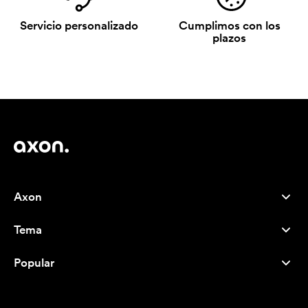
Servicio personalizado
Cumplimos con los
plazos
Axon
Atención al cliente
Tema
Nosotros
Novedades
Careers
Popular
Más vendidos
Bolígrafos
Sostenibilidad
Marcas
Bolsas de tela