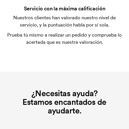
¿Qué es el coste inicial?
Servicio con la máxima calificación
Algunos productos tienen un coste de marcaje
Nuestros clientes han valorado nuestro nivel de
inicial. Ese coste inicial es una tarifa que se aplica
servicio, y la puntuación habla por sí sola.
para la puesta en marcha del marcaje. El coste
Prueba tú mismo a realizar un pedido y comprueba lo
inicial no se elimina al repetir un pedido.
acertada que es nuestra valoración.
¿Necesitas ayuda?
Estamos encantados de
ayudarte.