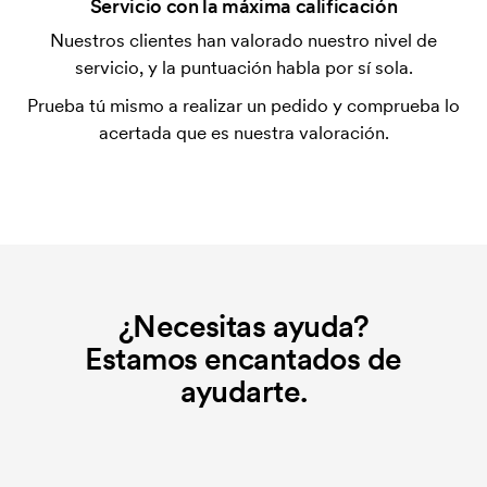
¿Qué es el coste inicial?
Servicio con la máxima calificación
Algunos productos tienen un coste de marcaje
Nuestros clientes han valorado nuestro nivel de
inicial. Ese coste inicial es una tarifa que se aplica
servicio, y la puntuación habla por sí sola.
para la puesta en marcha del marcaje. El coste
Prueba tú mismo a realizar un pedido y comprueba lo
inicial no se elimina al repetir un pedido.
acertada que es nuestra valoración.
¿Necesitas ayuda?
Estamos encantados de
ayudarte.