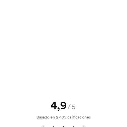
ienda online. Es muy fácil de usar.
n. También puedes enviar tu pedido
y un presupuesto antes de que tu
? Envíanos tu logotipo y tendrás el
la verificación del crédito. La
acepta el pago con tarjeta.
4,9
/5
al. Ese coste inicial es una tarifa
Basado en 2.405 calificaciones
. El coste inicial no se elimina al