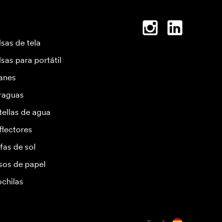
lsas de tela
lsas para portátil
anes
raguas
tellas de agua
flectores
fas de sol
sos de papel
chilas