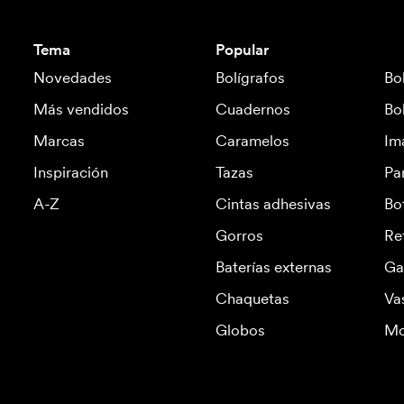
Tema
Popular
Novedades
Bolígrafos
Bo
Más vendidos
Cuadernos
Bo
Marcas
Caramelos
Im
Inspiración
Tazas
Pa
A-Z
Cintas adhesivas
Bo
Gorros
Re
Baterías externas
Ga
Chaquetas
Va
Globos
Mo