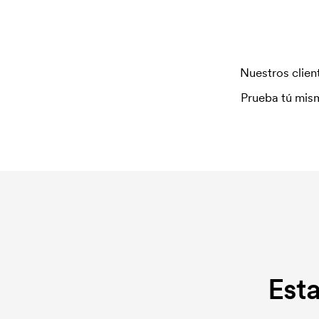
repetir un pedido.
Nuestros client
Prueba tú mism
Est