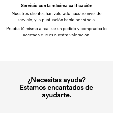
¿Qué es una plantilla de impresión?
Servicio con la máxima calificación
La plantilla de impresión es un tipo de plantilla
Nuestros clientes han valorado nuestro nivel de
utilizada para imprimir. Se debe producir una
servicio, y la puntuación habla por sí sola.
plantilla de impresión para cada color que se va a
Prueba tú mismo a realizar un pedido y comprueba lo
imprimir. El coste de la plantilla de impresión se
acertada que es nuestra valoración.
elimina si se repite el pedido.
¿Necesitas ayuda?
Estamos encantados de
ayudarte.