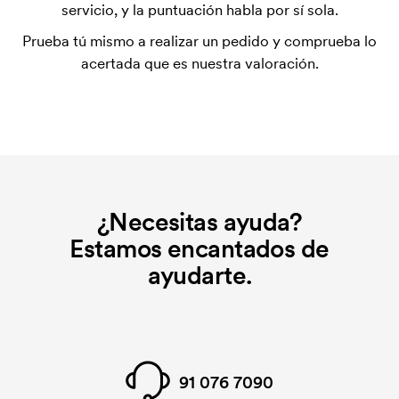
inicial. Ese coste inicial es una tarifa que se aplica
servicio, y la puntuación habla por sí sola.
para la puesta en marcha del marcaje. El coste
Prueba tú mismo a realizar un pedido y comprueba lo
inicial no se elimina al repetir un pedido.
acertada que es nuestra valoración.
¿Necesitas ayuda?
Estamos encantados de
ayudarte.
91 076 7090