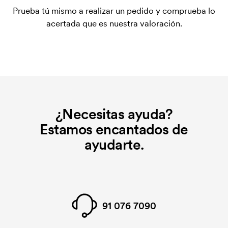
plantilla de impresión para cada color que se va a
Prueba tú mismo a realizar un pedido y comprueba lo
imprimir. El coste de la plantilla de impresión se
acertada que es nuestra valoración.
elimina si se repite el pedido.
¿Necesitas ayuda?
Estamos encantados de
ayudarte.
91 076 7090