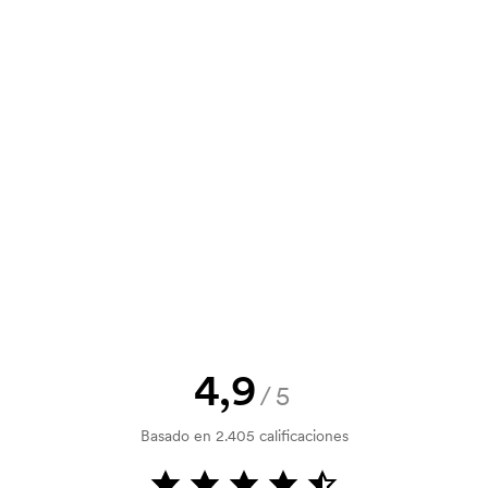
,30
0,22
0,22
0,20
n. También puedes enviar tu pedido
,40
0,30
0,30
0,26
y un presupuesto antes de que tu
? Envíanos tu logotipo y tendrás el
la verificación del crédito. La
acepta el pago con tarjeta.
4,9
/5
tilizada para imprimir. Se debe
Basado en 2.405 calificaciones
r que se va a imprimir. El coste de la
dido.