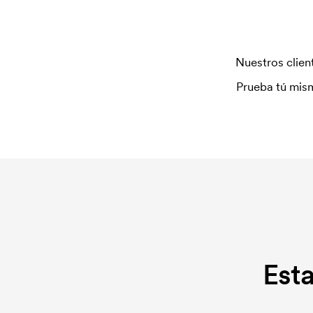
Nuestros client
Prueba tú mism
Est