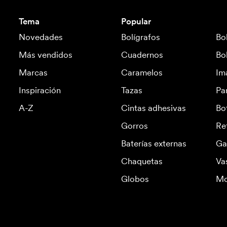
Tema
Popular
Novedades
Bolígrafos
Bo
Más vendidos
Cuadernos
Bo
Marcas
Caramelos
Im
Inspiración
Tazas
Pa
A-Z
Cintas adhesivas
Bo
Gorros
Re
Baterías externas
Ga
Chaquetas
Va
Globos
Mo