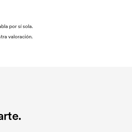
bla por sí sola.
tra valoración.
rte.