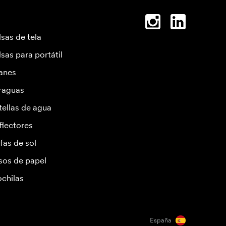
lsas de tela
lsas para portátil
anes
raguas
tellas de agua
flectores
fas de sol
sos de papel
chilas
España