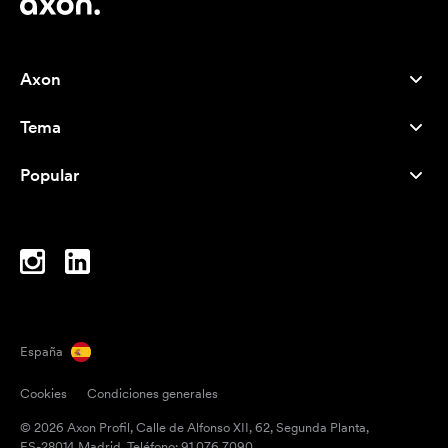
Axon
Atención al cliente
Tema
Nosotros
Novedades
Careers
Popular
Más vendidos
Bolígrafos
Sostenibilidad
Marcas
Bolsas de tela
Inspiración
Cuadernos
A-Z
Bolsas para portátil
Caramelos
España
Imanes
Cookies
Condiciones generales
Tazas
© 2026 Axon Profil, Calle de Alfonso XII, 62, Segunda Planta,
Paraguas
ES-28014 Madrid. Teléfono: 91 076 7090.