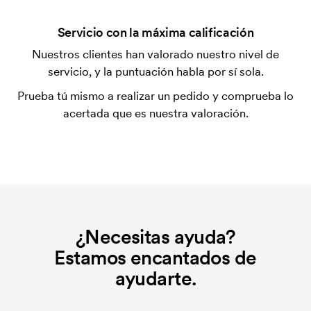
¿Qué es una plantilla de impresión?
Servicio con la máxima calificación
La plantilla de impresión es un tipo de plantilla
Nuestros clientes han valorado nuestro nivel de
utilizada para imprimir. Se debe producir una
servicio, y la puntuación habla por sí sola.
plantilla de impresión para cada color que se va a
Prueba tú mismo a realizar un pedido y comprueba lo
imprimir. El coste de la plantilla de impresión se
acertada que es nuestra valoración.
elimina si se repite el pedido.
¿Necesitas ayuda?
Estamos encantados de
ayudarte.