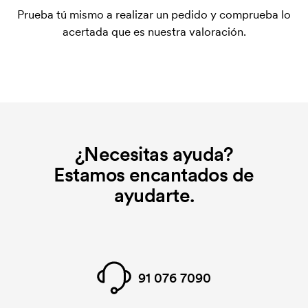
plantilla de impresión para cada color que se va a
Prueba tú mismo a realizar un pedido y comprueba lo
imprimir. El coste de la plantilla de impresión se
acertada que es nuestra valoración.
elimina si se repite el pedido.
¿Necesitas ayuda?
Estamos encantados de
ayudarte.
91 076 7090