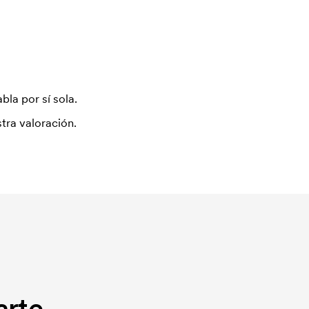
bla por sí sola.
tra valoración.
rte.