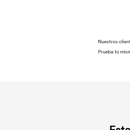
Nuestros client
Prueba tú mism
Est