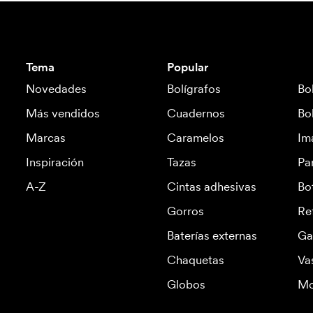
Tema
Popular
Novedades
Bolígrafos
Bo
Más vendidos
Cuadernos
Bo
Marcas
Caramelos
Im
Inspiración
Tazas
Pa
A-Z
Cintas adhesivas
Bo
Gorros
Re
Baterías externas
Ga
Chaquetas
Va
Globos
Mo