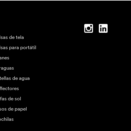
lsas de tela
lsas para portátil
anes
raguas
tellas de agua
flectores
fas de sol
sos de papel
chilas