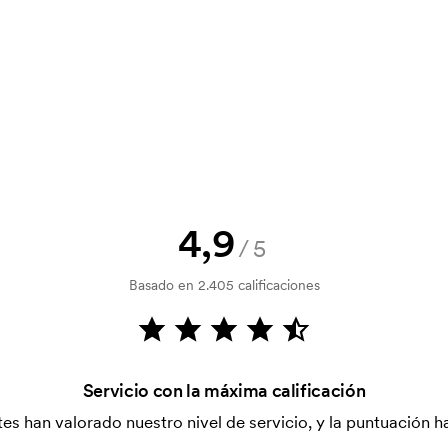
? Envíanos tu logotipo y tendrás el
la verificación del crédito. La
acepta el pago con tarjeta.
4,9
/5
Basado en 2.405 calificaciones
Servicio con la máxima calificación
es han valorado nuestro nivel de servicio, y la puntuación ha