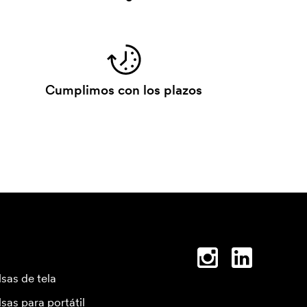
Cumplimos con los plazos
lsas de tela
lsas para portátil