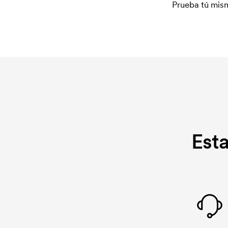
Prueba tú mism
Est