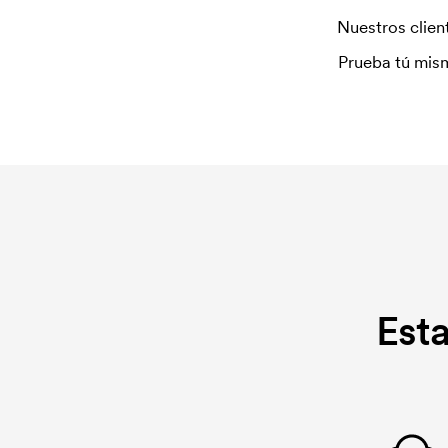
Nuestros client
Prueba tú mism
Est