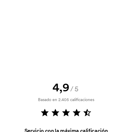
y un presupuesto antes de que tu
? Envíanos tu logotipo y tendrás el
la verificación del crédito. La
acepta el pago con tarjeta.
4,9
/5
tilizada para imprimir. Se debe
Basado en 2.405 calificaciones
r que se va a imprimir. El coste de la
dido.
Servicio con la máxima calificación