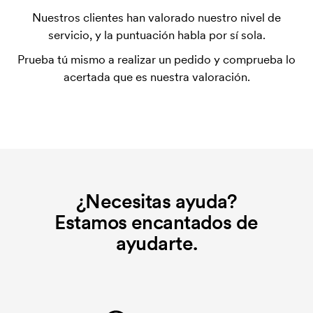
La plantilla de impresión es un tipo de plantilla
Nuestros clientes han valorado nuestro nivel de
utilizada para imprimir. Se debe producir una
servicio, y la puntuación habla por sí sola.
plantilla de impresión para cada color que se va a
Prueba tú mismo a realizar un pedido y comprueba lo
imprimir. El coste de la plantilla de impresión se
acertada que es nuestra valoración.
elimina si se repite el pedido.
¿Necesitas ayuda?
Estamos encantados de
ayudarte.