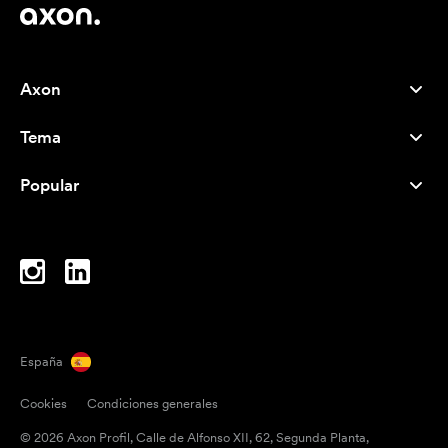
Axon
Atención al cliente
Tema
Nosotros
Novedades
Careers
Popular
Más vendidos
Bolígrafos
Sostenibilidad
Marcas
Bolsas de tela
Inspiración
Cuadernos
A-Z
Bolsas para portátil
Caramelos
España
Imanes
Cookies
Condiciones generales
Tazas
© 2026 Axon Profil, Calle de Alfonso XII, 62, Segunda Planta,