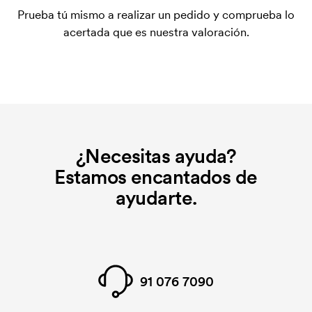
plantilla de impresión para cada color que se va a
Prueba tú mismo a realizar un pedido y comprueba lo
imprimir. El coste de la plantilla de impresión se
acertada que es nuestra valoración.
elimina si se repite el pedido.
¿Necesitas ayuda?
Estamos encantados de
ayudarte.
91 076 7090