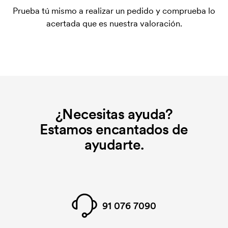
plantilla de impresión para cada color que se va a
Prueba tú mismo a realizar un pedido y comprueba lo
imprimir. El coste de la plantilla de impresión se
acertada que es nuestra valoración.
elimina si se repite el pedido.
¿Necesitas ayuda?
Estamos encantados de
ayudarte.
91 076 7090