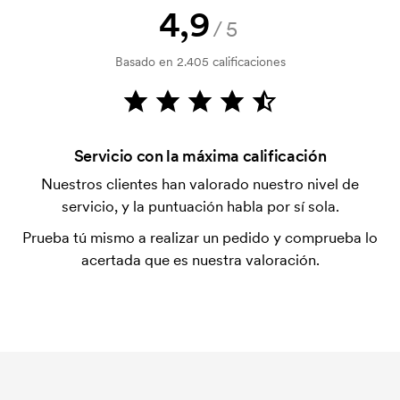
después de la entrega. Se acepta el pago con
4,9
/5
tarjeta.
Basado en 2.405 calificaciones
¿Por qué las tazas están disponibles en cantidades
tan extrañas?
Se debe a que las tazas se embalan en cajas de 36
unidades. Al ser un producto delicado, las tazas
siempre se deben enviar en números divisibles por
Servicio con la máxima calificación
36.
Nuestros clientes han valorado nuestro nivel de
servicio, y la puntuación habla por sí sola.
¿Es posible comprar tazas con impresiones de
nombres individuales?
Prueba tú mismo a realizar un pedido y comprueba lo
No, lamentablemente no es posible.
acertada que es nuestra valoración.
¿Las tazas de cerámica son aptas para el
lavavajillas?
La mayoría de nuestras tazas de cerámica son aptas
para lavavajillas, aunque hay excepciones. Contacta
con nosotros si tienes dudas sobre una taza en
concreto.