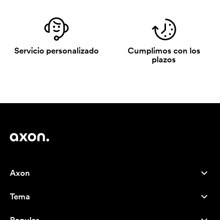
Servicio personalizado
Cumplimos con los
plazos
Axon
Atención al cliente
Tema
Nosotros
Novedades
Careers