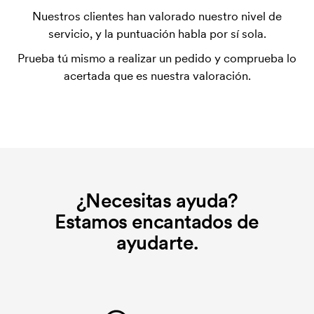
La plantilla de impresión es un tipo de plantilla
Nuestros clientes han valorado nuestro nivel de
utilizada para imprimir. Se debe producir una
servicio, y la puntuación habla por sí sola.
plantilla de impresión para cada color que se va a
Prueba tú mismo a realizar un pedido y comprueba lo
imprimir. El coste de la plantilla de impresión se
acertada que es nuestra valoración.
elimina si se repite el pedido.
¿Qué es el coste inicial?
Algunos productos tienen un coste de marcaje
inicial. Ese coste inicial es una tarifa que se aplica
para la puesta en marcha del marcaje. El coste
inicial no se elimina al repetir un pedido.
¿Necesitas ayuda?
Estamos encantados de
ayudarte.