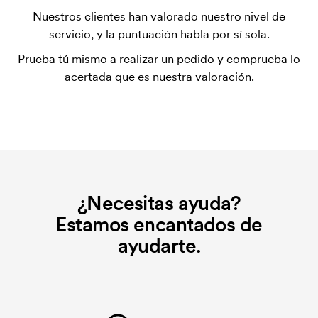
La plantilla de impresión es un tipo de plantilla
Nuestros clientes han valorado nuestro nivel de
utilizada para imprimir. Se debe producir una
servicio, y la puntuación habla por sí sola.
plantilla de impresión para cada color que se va a
Prueba tú mismo a realizar un pedido y comprueba lo
imprimir. El coste de la plantilla de impresión se
acertada que es nuestra valoración.
elimina si se repite el pedido.
¿Qué es el coste inicial?
Algunos productos tienen un coste de marcaje
inicial. Ese coste inicial es una tarifa que se aplica
para la puesta en marcha del marcaje. El coste
inicial no se elimina al repetir un pedido.
¿Necesitas ayuda?
Estamos encantados de
ayudarte.