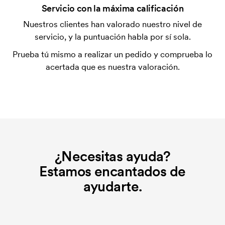
¿Qué es el coste inicial?
Servicio con la máxima calificación
Algunos productos tienen un coste de marcaje
Nuestros clientes han valorado nuestro nivel de
inicial. Ese coste inicial es una tarifa que se aplica
servicio, y la puntuación habla por sí sola.
para la puesta en marcha del marcaje. El coste
Prueba tú mismo a realizar un pedido y comprueba lo
inicial no se elimina al repetir un pedido.
acertada que es nuestra valoración.
¿Necesitas ayuda?
Estamos encantados de
ayudarte.